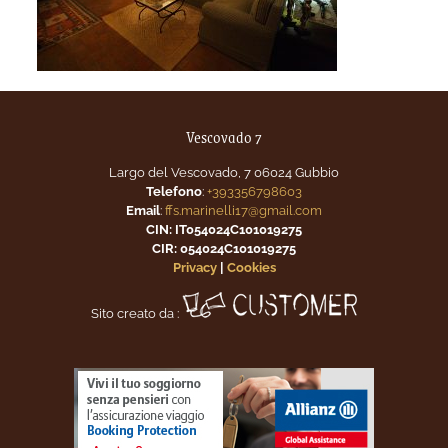
Vescovado 7
Largo del Vescovado, 7 06024 Gubbio
Telefono
:
+393356798603
Email
:
ffs.marinelli17@gmail.com
CIN: IT054024C101019275
CIR: 054024C101019275
Privacy
|
Cookies
Sito creato da :