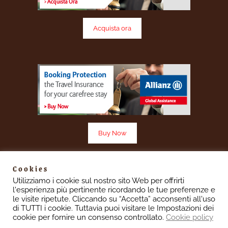
Acquista ora
Buy Now
Cookies
Utilizziamo i cookie sul nostro sito Web per offrirti
l'esperienza più pertinente ricordando le tue preferenze e
Vescovado 7 è un sito aggiornato in base ai sensi del
le visite ripetute. Cliccando su “Accetta” acconsenti all'uso
Regolamento UE 2016/679 denominato “Regolamento
di TUTTI i cookie. Tuttavia puoi visitare le Impostazioni dei
Europeo in materia di protezione dei dati personali”(GDPR)
cookie per fornire un consenso controllato.
Cookie policy
informiamo gli utenti che i dati personali immessi nel sito sono