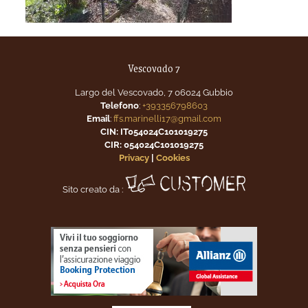
Vescovado 7
Largo del Vescovado, 7 06024 Gubbio
Telefono
:
+393356798603
Email
:
ffs.marinelli17@gmail.com
CIN: IT054024C101019275
CIR: 054024C101019275
Privacy
|
Cookies
Sito creato da :