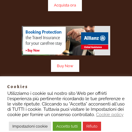
Acquista ora
Buy Now
Cookies
Utilizziamo i cookie sul nostro sito Web per offrirti
l'esperienza più pertinente ricordando le tue preferenze e
Vescovado 7 è un sito aggiornato in base ai sensi del
le visite ripetute. Cliccando su “Accetta” acconsenti all'uso
Regolamento UE 2016/679 denominato “Regolamento
di TUTTI i cookie. Tuttavia puoi visitare le Impostazioni dei
Europeo in materia di protezione dei dati personali”(GDPR)
cookie per fornire un consenso controllato.
Cookie policy
informiamo gli utenti che i dati personali immessi nel sito sono
trattati con le modalità e le finalità descritte nella pagina
Impostazioni cookie
Accetto tutti
Rifiuto
Privacy e Cookies.