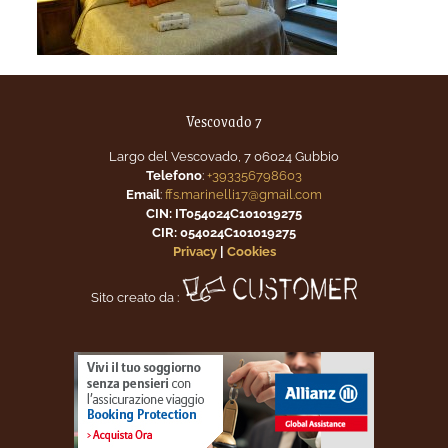
Vescovado 7
Largo del Vescovado, 7 06024 Gubbio
Telefono
:
+393356798603
Email
:
ffs.marinelli17@gmail.com
CIN: IT054024C101019275
CIR: 054024C101019275
Privacy
|
Cookies
Sito creato da :