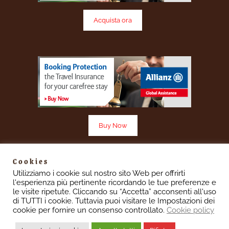
Acquista ora
Buy Now
Cookies
Utilizziamo i cookie sul nostro sito Web per offrirti
l'esperienza più pertinente ricordando le tue preferenze e
Vescovado 7 è un sito aggiornato in base ai sensi del
le visite ripetute. Cliccando su “Accetta” acconsenti all'uso
Regolamento UE 2016/679 denominato “Regolamento
di TUTTI i cookie. Tuttavia puoi visitare le Impostazioni dei
Europeo in materia di protezione dei dati personali”(GDPR)
cookie per fornire un consenso controllato.
Cookie policy
informiamo gli utenti che i dati personali immessi nel sito sono
trattati con le modalità e le finalità descritte nella pagina